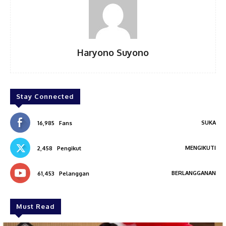
Haryono Suyono
Stay Connected
SUKA
16,985
Fans
MENGIKUTI
2,458
Pengikut
BERLANGGANAN
61,453
Pelanggan
Must Read