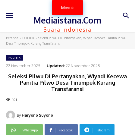
Masuk
Mediaistana.Com
Suara Indonesia
Beranda
POLITIK
Seleksi Pilwu Di Pertanyakan, Wiyadi Kecewa Panitia Pilwu
Desa Tinumpuk Kurang Transfaransi
POLITIK
22 November 2025
Updated:
22 November 2025
Seleksi Pilwu Di Pertanyakan, Wiyadi Kecewa
Panitia Pilwu Desa Tinumpuk Kurang
Transfaransi
101
By
Haryono Suyono
WhatsApp
Facebook
Telegram