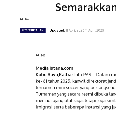
Semarakkan 
167
Updated:
11 April 2025
11 April 2025
PEMERINTAHAN
167
Media istana.com
Kubu Raya,Kalbar
Info PAS – Dalam ra
ke- 61 tahun 2025, kanwil direktorat j
turnamen mini soccer yang berlangsung
Turnamen yang secara resmi dibuka langs
menjadi ajang olahraga, tetapi juga s
imigrasi serta beberapa instansi yang j