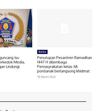
Berita
guncang Isu
Penutupan Pesantren Ramadhan
rkedok Media,
1447 H dilembaga
ngan Lindungi
Pemasyrakatan kelas IIA
pontianak berlangsung khidmat
18 Maret 2026