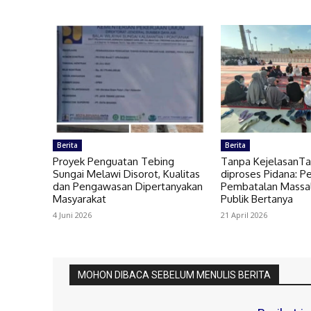
Berita
Berita
Proyek Penguatan Tebing
Tanpa KejelasanTa
Sungai Melawi Disorot, Kualitas
diproses Pidana: P
dan Pengawasan Dipertanyakan
Pembatalan Massal
Masyarakat
Publik Bertanya
4 Juni 2026
21 April 2026
MOHON DIBACA SEBELUM MENULIS BERITA