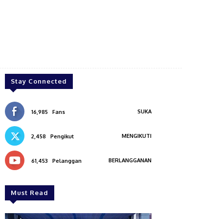
Stay Connected
SUKA
16,985
Fans
MENGIKUTI
2,458
Pengikut
BERLANGGANAN
61,453
Pelanggan
Must Read