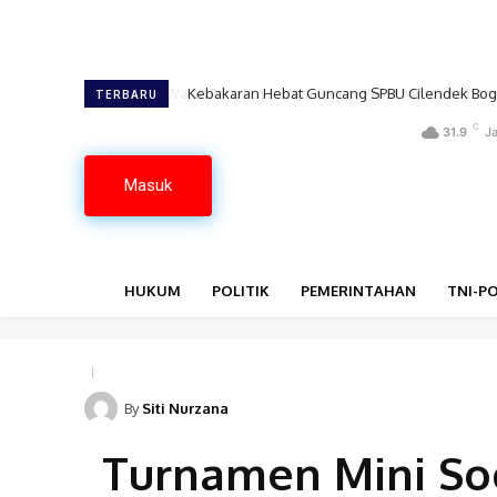
Kebakaran Hebat Guncang SPBU Cilendek Bogor
TERBARU
C
31.9
Ja
Masuk
HUKUM
POLITIK
PEMERINTAHAN
TNI-PO
By
Siti Nurzana
Turnamen Mini Soc