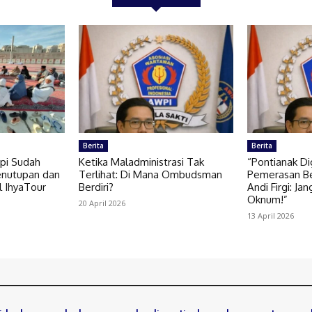
Berita
Berita
pi Sudah
Ketika Maladministrasi Tak
“Pontianak Di
enutupan dan
Terlihat: Di Mana Ombudsman
Pemerasan Be
 IhyaTour
Berdiri?
Andi Firgi: Ja
Oknum!”
20 April 2026
13 April 2026