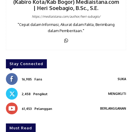
(Kabiro Kota/Kab Bogor) Mediaistana.com
| Heri Soebagio, B.Sc., S.E.
https://mediaistana.com/author/heri-subagio/
"Cepat dalam Informasi, Akurat dalam Fakta, Berimbang
dalam Pemberitaan."
Stay Connected
SUKA
16,985
Fans
MENGIKUTI
2,458
Pengikut
BERLANGGANAN
61,453
Pelanggan
Must Read