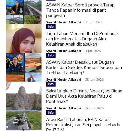
ASWIN Kalbar Soroti proyek Turap
Tanpa Papan informasi di parit
pangeran
Syarif Husin Alkadri
-
21 Juli 2026
Info
Tiga Tahun Menanti Ibu Di Pontianak
cari Keadilan atas Dugaan Akte
Kelahiran Anak dipalsukan
Syarif Husin Alkadri
-
1 Juli 2026
Info
ASWIN Kalbar Desak Usut Dugaan
Kades dan Sekdes Kampar Sebomban
Terlibat Tambang*
Syarif Husin Alkadri
-
28 Juni 2026
Info
Saksi Ungkap Diminta Ngaku Jadi Bidan
Demi Urus Akta Kelahiran Palsu di
Pontianak*
Syarif Husin Alkadri
-
26 Juni 2026
Info
Atasi Banjir Tahunan, BPJN Kalbar
Rekonstruksi Jalan Sei pinyuh- sebadu
Rp 17,3 M