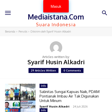
Masuk
Mediaistana.Com
Suara Indonesia
Beranda
Penulis
Dikirim oleh Syarif Husin Alkadri
Articles written by:
Syarif Husin Alkadri
29 Articles Written
0 Comments
Info
Salinitas Sungai Kapuas Naik, PDAM
Pontianak Imbau Air Tak Digunakan
Untuk Minum
Syarif Husin Alkadri
-
24 Juli 2026
Info