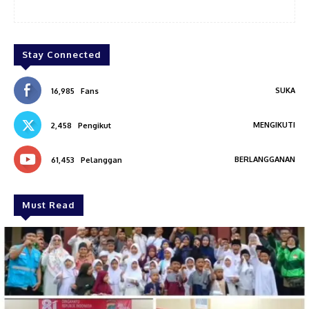
Stay Connected
SUKA
16,985
Fans
MENGIKUTI
2,458
Pengikut
BERLANGGANAN
61,453
Pelanggan
Must Read