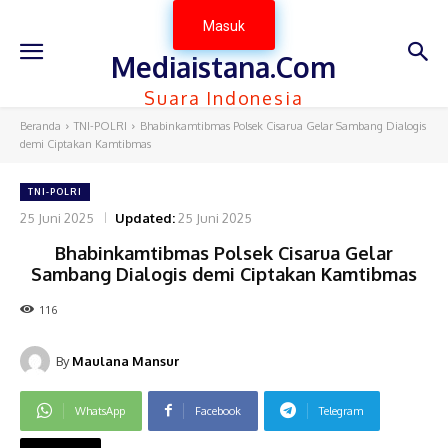
Masuk
Mediaistana.Com
Suara Indonesia
Beranda
TNI-POLRI
Bhabinkamtibmas Polsek Cisarua Gelar Sambang Dialogis
demi Ciptakan Kamtibmas
TNI-POLRI
25 Juni 2025
Updated:
25 Juni 2025
Bhabinkamtibmas Polsek Cisarua Gelar
Sambang Dialogis demi Ciptakan Kamtibmas
116
By
Maulana Mansur
WhatsApp
Facebook
Telegram