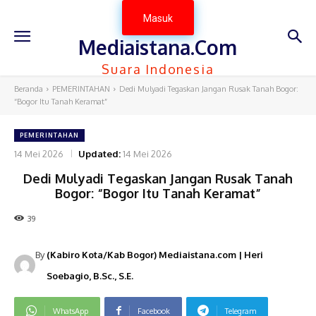
Masuk
Mediaistana.Com
Suara Indonesia
Beranda
PEMERINTAHAN
Dedi Mulyadi Tegaskan Jangan Rusak Tanah Bogor:
“Bogor Itu Tanah Keramat”
PEMERINTAHAN
14 Mei 2026
Updated:
14 Mei 2026
Dedi Mulyadi Tegaskan Jangan Rusak Tanah
Bogor: “Bogor Itu Tanah Keramat”
39
By
(Kabiro Kota/Kab Bogor) Mediaistana.com | Heri
Soebagio, B.Sc., S.E.
WhatsApp
Facebook
Telegram