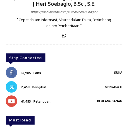
| Heri Soebagio, B.Sc., S.E.
https://mediaistana.com/author/heri-subagio/
"Cepat dalam Informasi, Akurat dalam Fakta, Berimbang
dalam Pemberitaan."
Stay Connected
SUKA
16,985
Fans
MENGIKUTI
2,458
Pengikut
BERLANGGANAN
61,453
Pelanggan
Must Read