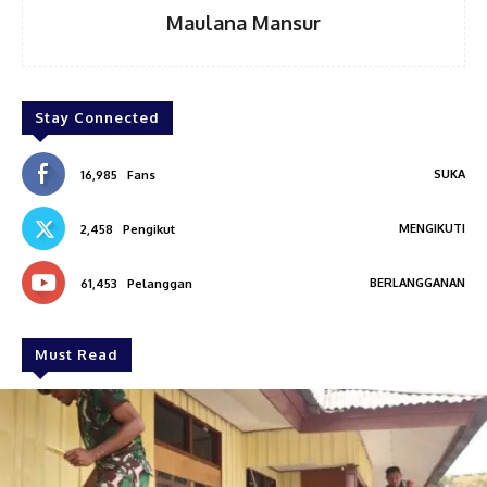
Maulana Mansur
Stay Connected
SUKA
16,985
Fans
MENGIKUTI
2,458
Pengikut
BERLANGGANAN
61,453
Pelanggan
Must Read