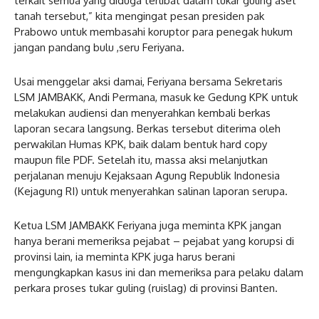
terkait semua yang diduga terlibat dalam tukar guling aset
tanah tersebut,” kita mengingat pesan presiden pak
Prabowo untuk membasahi koruptor para penegak hukum
jangan pandang bulu ,seru Feriyana.
Usai menggelar aksi damai, Feriyana bersama Sekretaris
LSM JAMBAKK, Andi Permana, masuk ke Gedung KPK untuk
melakukan audiensi dan menyerahkan kembali berkas
laporan secara langsung. Berkas tersebut diterima oleh
perwakilan Humas KPK, baik dalam bentuk hard copy
maupun file PDF. Setelah itu, massa aksi melanjutkan
perjalanan menuju Kejaksaan Agung Republik Indonesia
(Kejagung RI) untuk menyerahkan salinan laporan serupa.
Ketua LSM JAMBAKK Feriyana juga meminta KPK jangan
hanya berani memeriksa pejabat – pejabat yang korupsi di
provinsi lain, ia meminta KPK juga harus berani
mengungkapkan kasus ini dan memeriksa para pelaku dalam
perkara proses tukar guling (ruislag) di provinsi Banten.