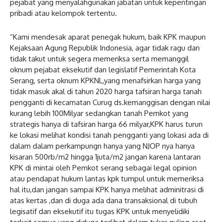
pejabat yang menyalahgunakan jabatan untuk kepentingan
pribadi atau kelompok tertentu.
“Kami mendesak aparat penegak hukum, baik KPK maupun
Kejaksaan Agung Republik Indonesia, agar tidak ragu dan
tidak takut untuk segera memeriksa serta memanggil
oknum pejabat eksekutif dan legislatif Pemerintah Kota
Serang, serta oknum KPKNL,yang menafsirkan harga yang
tidak masuk akal di tahun 2020 harga tafsiran harga tanah
pengganti di kecamatan Curug ds.kemanggisan dengan nilai
kurang lebih 100Milyar sedangkan tanah Pemkot yang
strategis hanya di tafsiran harga 66 milyar,KPK harus turun
ke lokasi melihat kondisi tanah pengganti yang lokasi ada di
dalam dalam perkampungn hanya yang NJOP nya hanya
kisaran 500rb/m2 hingga 1juta/m2 jangan karena lantaran
KPK di mintai oleh Pemkot serang sebagai legal opinion
atau pendapat hukum lantas kpk tumpul untuk memeriksa
hal itu,dan jangan sampai KPK hanya melihat adminitrasi di
atas kertas ,dan di duga ada dana transaksional di tubuh
legisatif dan eksekutif itu tugas KPK untuk menyelidiki