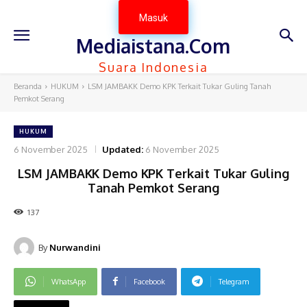
Masuk
Mediaistana.Com
Suara Indonesia
Beranda
HUKUM
LSM JAMBAKK Demo KPK Terkait Tukar Guling Tanah
Pemkot Serang
HUKUM
6 November 2025
Updated:
6 November 2025
LSM JAMBAKK Demo KPK Terkait Tukar Guling
Tanah Pemkot Serang
137
By
Nurwandini
WhatsApp
Facebook
Telegram