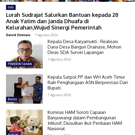
Info
Lurah Sudrajat Salurkan Bantuan kepada 28
Anak Yatim dan Janda Dhuafa di
Kelurahan,Wujud Sinergi Pemerintah
David Emman
-
7 Agustus 2026
Kepala Desa Karyamukti : Realisasi
Dana Desa Bangun Drainase, Mohon
Dinas SDA Survei Lapangan
7 Agustus 2026
PEMERINTAHAN
Kepala Satpol PP dan WH Aceh Timur
Raih Penghargaan ASN Berprestasi Dari
Bupati
7 Agustus 2026
Berita
Komnas HAM Soroti Capaian
Banyuwangi dalam Pembangunan
Inklusif, Diusulkan Ikut Penilaian HAM
Nasional
HUKUM