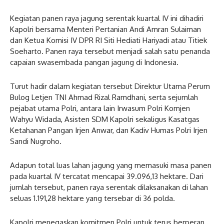
Kegiatan panen raya jagung serentak kuartal IV ini dihadiri
Kapolri bersama Menteri Pertanian Andi Amran Sulaiman
dan Ketua Komisi IV DPR RI Siti Hediati Hariyadi atau Titiek
Soeharto. Panen raya tersebut menjadi salah satu penanda
capaian swasembada pangan jagung di Indonesia.
Turut hadir dalam kegiatan tersebut Direktur Utama Perum
Bulog Letjen TNI Ahmad Rizal Ramdhani, serta sejumlah
pejabat utama Polri, antara lain Irwasum Polri Komjen
Wahyu Widada, Asisten SDM Kapolri sekaligus Kasatgas
Ketahanan Pangan Irjen Anwar, dan Kadiv Humas Polri Irjen
Sandi Nugroho.
Adapun total luas lahan jagung yang memasuki masa panen
pada kuartal IV tercatat mencapai 39.096,13 hektare. Dari
jumlah tersebut, panen raya serentak dilaksanakan di lahan
seluas 1.191,28 hektare yang tersebar di 36 polda.
Kapolri menegaskan komitmen Polri untuk terus berperan