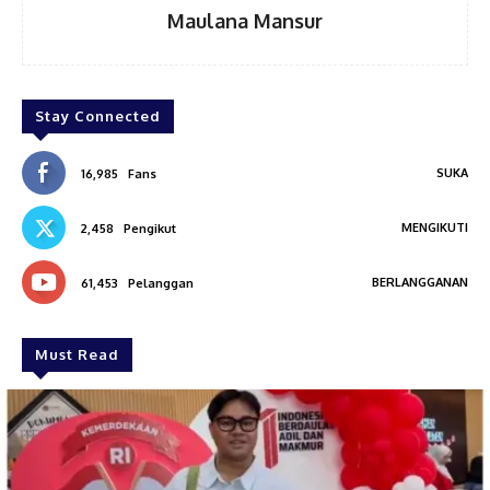
Maulana Mansur
Stay Connected
SUKA
16,985
Fans
MENGIKUTI
2,458
Pengikut
BERLANGGANAN
61,453
Pelanggan
Must Read