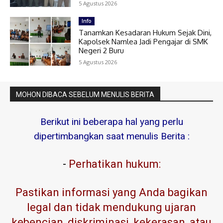
5 Agustus 2026
Info
Tanamkan Kesadaran Hukum Sejak Dini,
Kapolsek Namlea Jadi Pengajar di SMK
Negeri 2 Buru
5 Agustus 2026
MOHON DIBACA SEBELUM MENULIS BERITA
Berikut ini beberapa hal yang perlu
dipertimbangkan saat menulis Berita :
-
Perhatikan hukum:
Pastikan informasi yang Anda bagikan
legal dan tidak mendukung ujaran
kebencian, diskriminasi, kekerasan, atau