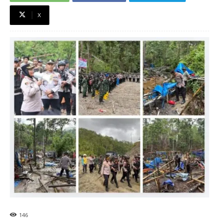
X
146