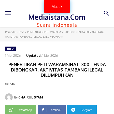
Masuk
Mediaistana.Com
Suara Indonesia
Beranda
Info
PENERTIBAN PETI WARAMSIHAT: 300 TENDA DIBONGKAR,
AKTIVITAS TAMBANG ILEGAL DILUMPUHKAN
INFO
1 Mei 2026
Updated:
1 Mei 2026
PENERTIBAN PETI WARAMSIHAT: 300 TENDA
DIBONGKAR, AKTIVITAS TAMBANG ILEGAL
DILUMPUHKAN
146
By
CHAIRUL SYAM
WhatsApp
Facebook
Telegram