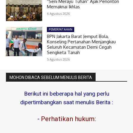
“Seni Merayu Tuhan” Ajak Penonton
Memaknai Ikhlas
6 Agustus 2026
PEMERINTAHAN
BPN Jakarta Barat Jemput Bola,
Konseling Pertanahan Menjangkau
Seluruh Kecamatan Demi Cegah
Sengketa Tanah
5 Agustus 2026
MOHON DIBACA SEBELUM MENULIS BERITA
Berikut ini beberapa hal yang perlu
dipertimbangkan saat menulis Berita :
-
Perhatikan hukum: