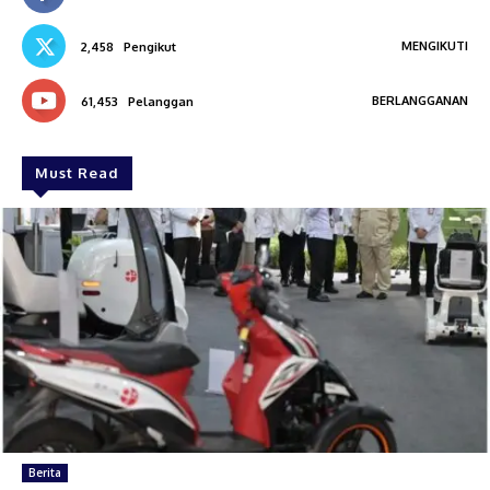
MENGIKUTI
2,458
Pengikut
BERLANGGANAN
61,453
Pelanggan
Must Read
Berita