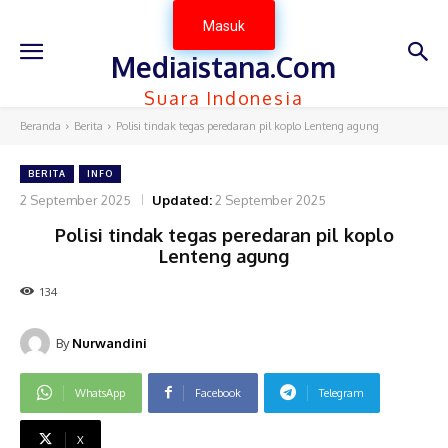
Masuk
Mediaistana.Com
Suara Indonesia
Beranda
Berita
Polisi tindak tegas peredaran pil koplo Lenteng agung
BERITA
INFO
2 September 2025
Updated:
2 September 2025
Polisi tindak tegas peredaran pil koplo
Lenteng agung
134
By
Nurwandini
WhatsApp
Facebook
Telegram
X