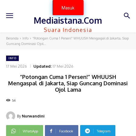
Masuk
Mediaistana.Com
Suara Indonesia
Beranda
Info
“Potongan Cuma 1 Persen!” WHUUSH Mengaspal di Jakarta, Siap
Guncang Dominasi Ojol...
INFO
17 Mei 2026
Updated:
17 Mei 2026
“Potongan Cuma 1 Persen!” WHUUSH
Mengaspal di Jakarta, Siap Guncang Dominasi
Ojol Lama
54
By
Nurwandini
WhatsApp
Facebook
Telegram