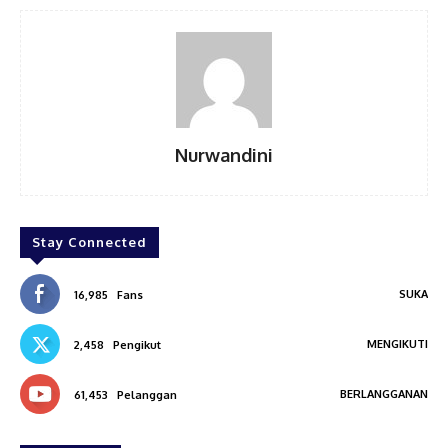
Nurwandini
Stay Connected
SUKA
16,985
Fans
MENGIKUTI
2,458
Pengikut
BERLANGGANAN
61,453
Pelanggan