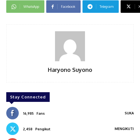
WhatsApp
Facebook
Telegram
Haryono Suyono
Stay Connected
SUKA
16,985
Fans
MENGIKUTI
2,458
Pengikut