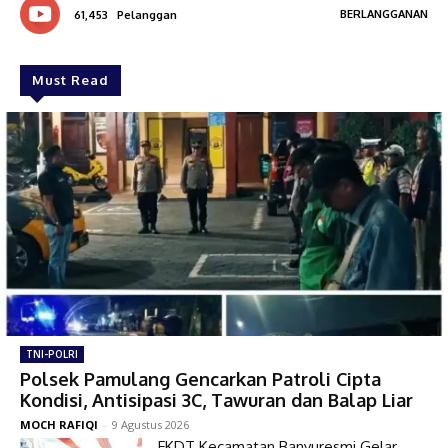
BERLANGGANAN
61,453
Pelanggan
Must Read
TNI-POLRI
Polsek Pamulang Gencarkan Patroli Cipta
Kondisi, Antisipasi 3C, Tawuran dan Balap Liar
MOCH RAFIQI
-
9 Agustus 2026
FKDT Kecamatan Banyuresmi Gelar