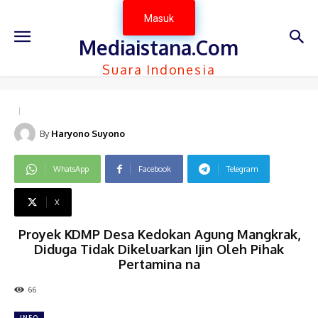
Masuk
Mediaistana.Com
Suara Indonesia
By
Haryono Suyono
WhatsApp
Facebook
Telegram
X
Proyek KDMP Desa Kedokan Agung Mangkrak,
Diduga Tidak Dikeluarkan Ijin Oleh Pihak
Pertamina na
66
INFO