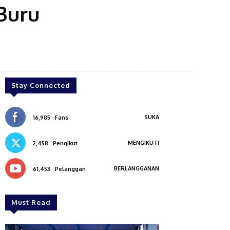
Buru
Stay Connected
SUKA
16,985
Fans
MENGIKUTI
2,458
Pengikut
BERLANGGANAN
61,453
Pelanggan
Must Read