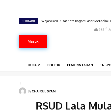
Wajah Baru Pusat Kota Bogor! Pasar Merdeka 
Kebakaran Hebat Guncang SPBU Cilendek Bo
TERBARU
C
31.9
Ja
Masuk
HUKUM
POLITIK
PEMERINTAHAN
TNI-PO
By
CHAIRUL SYAM
RSUD Lala Mulai