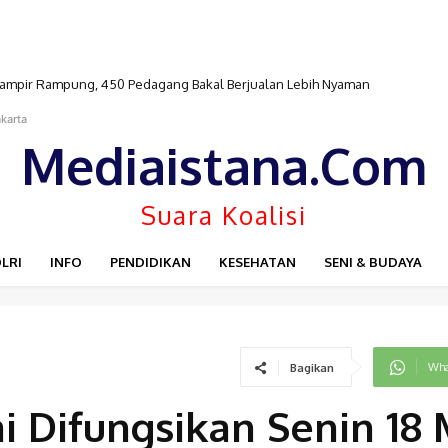
Hampir Rampung, 450 Pedagang Bakal Berjualan Lebih Nyaman
gor, Mobil Hangus dan Area SPBU Ikut Terbakar
karta
Mediaistana.Com
Suara Koalisi
LRI
INFO
PENDIDIKAN
KESEHATAN
SENI & BUDAYA
Wha
Bagikan
 Difungsikan Senin 18 