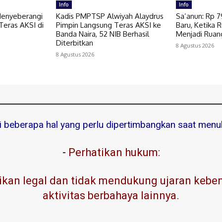
Info
Info
Menyeberangi
Kadis PMPTSP Alwiyah Alaydrus
Sa’anun: Rp 
Teras AKSI di
Pimpin Langsung Teras AKSI ke
Baru, Ketika 
Banda Naira, 52 NIB Berhasil
Menjadi Ruan
Diterbitkan
8 Agustus 2026
8 Agustus 2026
ni beberapa hal yang perlu dipertimbangkan saat menuli
-
Perhatikan hukum:
kan legal dan tidak mendukung ujaran kebenc
aktivitas berbahaya lainnya.