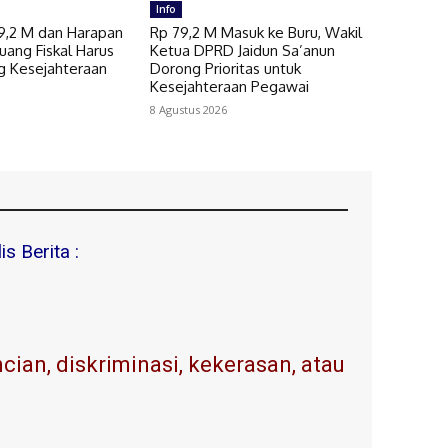
Info
79,2 M dan Harapan
Rp 79,2 M Masuk ke Buru, Wakil
Ruang Fiskal Harus
Ketua DPRD Jaidun Sa’anun
g Kesejahteraan
Dorong Prioritas untuk
Kesejahteraan Pegawai
8 Agustus 2026
s Berita :
ian, diskriminasi, kekerasan, atau