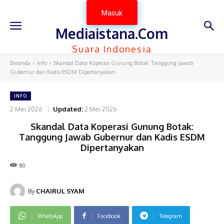
Masuk
Mediaistana.Com
Suara Indonesia
Beranda
Info
Skandal Data Koperasi Gunung Botak: Tanggung Jawab
Gubernur dan Kadis ESDM Dipertanyakan
INFO
2 Mei 2026
Updated:
2 Mei 2026
Skandal Data Koperasi Gunung Botak:
Tanggung Jawab Gubernur dan Kadis ESDM
Dipertanyakan
80
By
CHAIRUL SYAM
WhatsApp
Facebook
Telegram