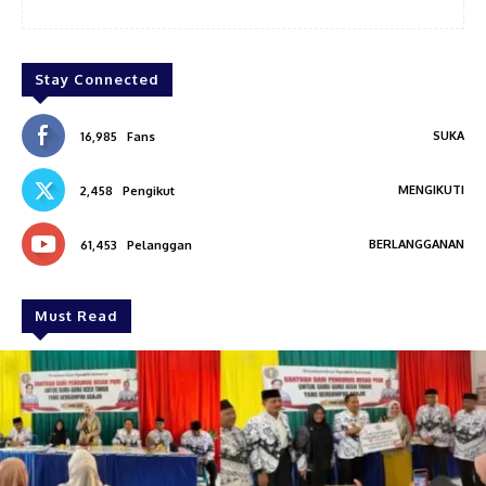
Stay Connected
SUKA
16,985
Fans
MENGIKUTI
2,458
Pengikut
BERLANGGANAN
61,453
Pelanggan
Must Read