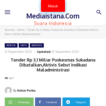
Masuk
Mediaistana.Com
Suara Indonesia
Beranda
Berita
Tender Rp 3,1 Miliar Puskesmas Sukadana Dibatalkan,Aktivis
Sebut Indikasi Maladministrasi
BERITA
INFO
MEDSOS
12 September 2025
Updated:
12 September 2025
Tender Rp 3,1 Miliar Puskesmas Sukadana
Dibatalkan,Aktivis Sebut Indikasi
Maladministrasi
417
By
Anton Purba
WhatsApp
Facebook
Telegram