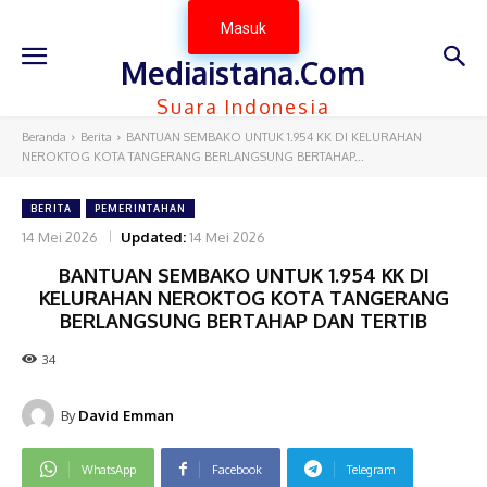
Masuk
Mediaistana.Com
Suara Indonesia
Beranda
Berita
BANTUAN SEMBAKO UNTUK 1.954 KK DI KELURAHAN
NEROKTOG KOTA TANGERANG BERLANGSUNG BERTAHAP...
BERITA
PEMERINTAHAN
14 Mei 2026
Updated:
14 Mei 2026
BANTUAN SEMBAKO UNTUK 1.954 KK DI
KELURAHAN NEROKTOG KOTA TANGERANG
BERLANGSUNG BERTAHAP DAN TERTIB
34
By
David Emman
WhatsApp
Facebook
Telegram