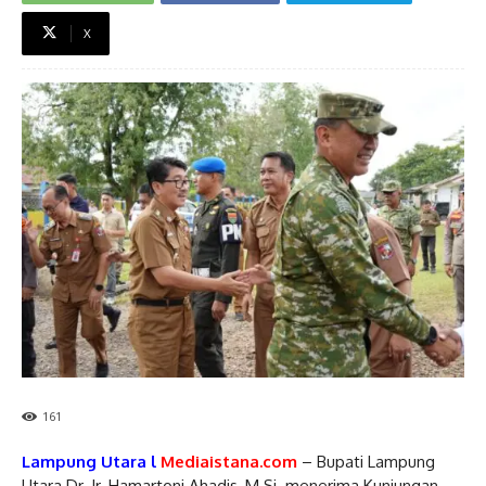
X
161
Lampung Utara l
Mediaistana.com
– Bupati Lampung
Utara Dr. Ir. Hamartoni Ahadis, M.Si. menerima Kunjungan