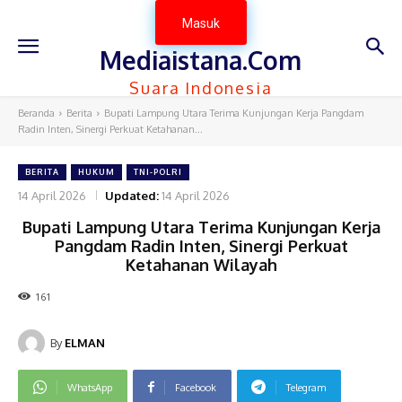
Masuk
Mediaistana.Com
Suara Indonesia
Beranda
Berita
Bupati Lampung Utara Terima Kunjungan Kerja Pangdam
Radin Inten, Sinergi Perkuat Ketahanan...
BERITA
HUKUM
TNI-POLRI
14 April 2026
Updated:
14 April 2026
Bupati Lampung Utara Terima Kunjungan Kerja
Pangdam Radin Inten, Sinergi Perkuat
Ketahanan Wilayah
161
By
ELMAN
WhatsApp
Facebook
Telegram