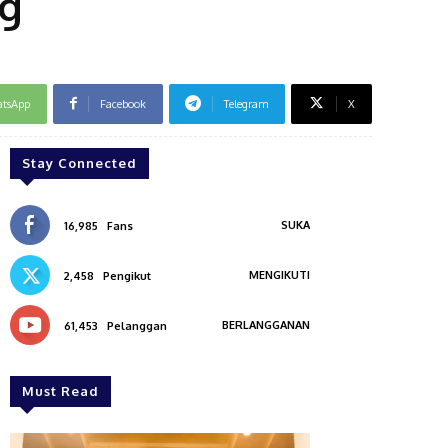
ng
tsApp
Facebook
Telegram
X
Stay Connected
SUKA
16,985
Fans
MENGIKUTI
2,458
Pengikut
BERLANGGANAN
61,453
Pelanggan
Must Read