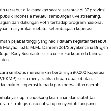
h tersebut dilaksanakan secara serentak di 37 provinsi
publik Indonesia melalui sambungan live streaming.
gian dari dukungan Polri terhadap program nasional
aan masyarakat melalui kelembagaan koperasi.
lah pejabat tinggi yang hadir dalam kegiatan tersebut,
di Mulyadi, S.H., M.M., Danrem 061/Suryakencana Brigjen
i Bogor Rudy Susmanto, serta unsur Forkopimda lainnya
aten.
ecara simbolis meresmikan berdirinya 80.000 Koperasi
/KKMP), serta menyerahkan hibah obat-obatan,
badan hukum koperasi kepada para perwakilan daerah.
haknya siap mendukung keamanan dan stabilitas
gram strategis nasional yang menyentuh langsung