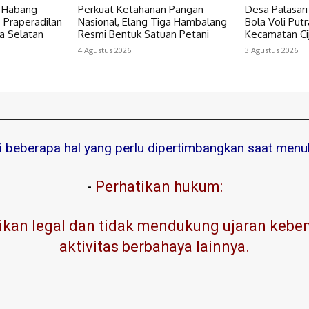
a Habang
Perkuat Ketahanan Pangan
Desa Palasar
Praperadilan
Nasional, Elang Tiga Hambalang
Bola Voli Putr
ta Selatan
Resmi Bentuk Satuan Petani
Kecamatan Ci
4 Agustus 2026
3 Agustus 2026
ni beberapa hal yang perlu dipertimbangkan saat menuli
-
Perhatikan hukum:
kan legal dan tidak mendukung ujaran kebenc
aktivitas berbahaya lainnya.