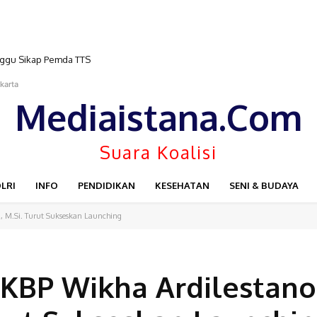
nggu Sikap Pemda TTS
i Keberhasilan CKG, Serahkan Bantuan Laptop untuk Dukung
karta
Mediaistana.Com
Suara Koalisi
LRI
INFO
PENDIDIKAN
KESEHATAN
SENI & BUDAYA
K., M.Si. Turut Sukseskan Launching
KBP Wikha Ardilestano, 