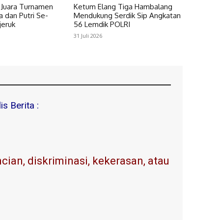
i Juara Turnamen
Ketum Elang Tiga Hambalang
a dan Putri Se-
Mendukung Serdik Sip Angkatan
jeruk
56 Lemdik POLRI
31 Juli 2026
s Berita :
ian, diskriminasi, kekerasan, atau