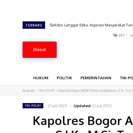
Sekdes Langgar Etika: Aspirasi Masyarakat Tu
Kepala Puskesmas Gedung Surian Apresias
TERBARU
C
28.1
Ja
Masuk
HUKUM
POLITIK
PEMERINTAHAN
TNI-PO
Beranda
TNI-POLRI
Kapolres Bogor AKBP Wikha Ardilestano, S.H., S.I.
21 Juli 2025
Updated:
21 Juli 2025
TNI-POLRI
Kapolres Bogor A