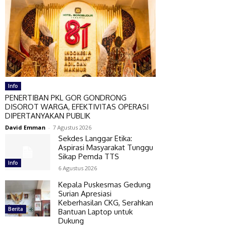
Info
PENERTIBAN PKL GOR GONDRONG
DISOROT WARGA, EFEKTIVITAS OPERASI
DIPERTANYAKAN PUBLIK
David Emman
-
7 Agustus 2026
Sekdes Langgar Etika:
Aspirasi Masyarakat Tunggu
Sikap Pemda TTS
Info
6 Agustus 2026
Kepala Puskesmas Gedung
Surian Apresiasi
Keberhasilan CKG, Serahkan
Berita
Bantuan Laptop untuk
Dukung