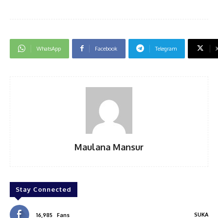
WhatsApp
Facebook
Telegram
Maulana Mansur
Stay Connected
SUKA
16,985
Fans