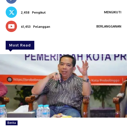
MENGIKUTI
2,458
Pengikut
BERLANGGANAN
61,453
Pelanggan
Must Read
Berita