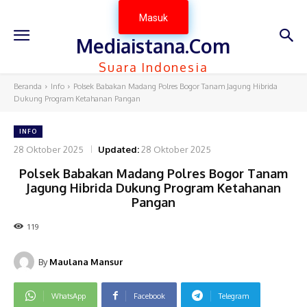
Masuk
Mediaistana.Com
Suara Indonesia
Beranda
Info
Polsek Babakan Madang Polres Bogor Tanam Jagung Hibrida
Dukung Program Ketahanan Pangan
INFO
28 Oktober 2025
Updated:
28 Oktober 2025
Polsek Babakan Madang Polres Bogor Tanam
Jagung Hibrida Dukung Program Ketahanan
Pangan
119
By
Maulana Mansur
WhatsApp
Facebook
Telegram