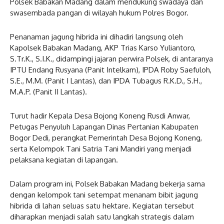
Polsek Babakan Madang dalam mendukung swadaya dan
swasembada pangan di wilayah hukum Polres Bogor.
Penanaman jagung hibrida ini dihadiri langsung oleh
Kapolsek Babakan Madang, AKP Trias Karso Yuliantoro,
S.Tr.K., S.I.K., didampingi jajaran perwira Polsek, di antaranya
IPTU Endang Rusyana (Panit Intelkam), IPDA Roby Saefuloh,
S.E., M.M. (Panit I Lantas), dan IPDA Tubagus R.K.D., S.H.,
M.A.P. (Panit II Lantas).
Turut hadir Kepala Desa Bojong Koneng Rusdi Anwar,
Petugas Penyuluh Lapangan Dinas Pertanian Kabupaten
Bogor Dedi, perangkat Pemerintah Desa Bojong Koneng,
serta Kelompok Tani Satria Tani Mandiri yang menjadi
pelaksana kegiatan di lapangan.
Dalam program ini, Polsek Babakan Madang bekerja sama
dengan kelompok tani setempat menanam bibit jagung
hibrida di lahan seluas satu hektare. Kegiatan tersebut
diharapkan menjadi salah satu langkah strategis dalam