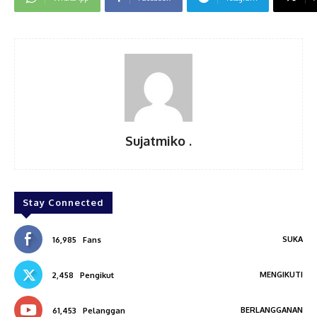
Sujatmiko .
Stay Connected
SUKA
16,985
Fans
MENGIKUTI
2,458
Pengikut
BERLANGGANAN
61,453
Pelanggan