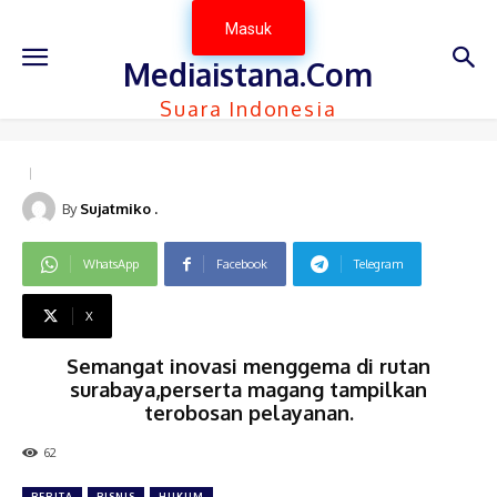
Masuk
Mediaistana.Com
Suara Indonesia
By
Sujatmiko .
WhatsApp
Facebook
Telegram
X
Semangat inovasi menggema di rutan
surabaya,perserta magang tampilkan
terobosan pelayanan.
62
BERITA
BISNIS
HUKUM