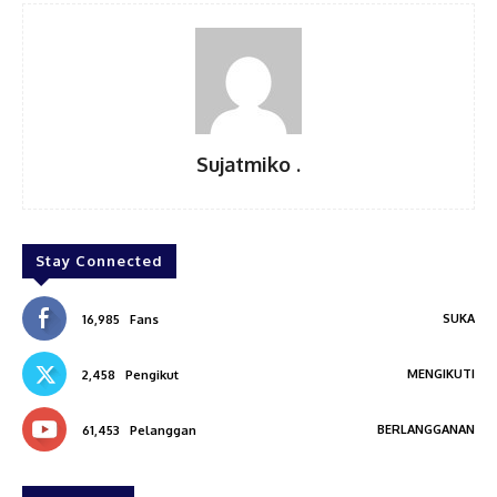
Sujatmiko .
Stay Connected
SUKA
16,985
Fans
MENGIKUTI
2,458
Pengikut
BERLANGGANAN
61,453
Pelanggan