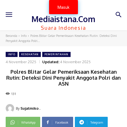
Masuk
Mediaistana.Com
Suara Indonesia
Beranda
Info
Polres Blitar Gelar Pemeriksaan Kesehatan Rutin: Deteksi Dini
Penyakit Anggota Polri...
INFO
KESEHATAN
PEMERINTAHAN
4 November 2025
Updated:
4 November 2025
Polres Blitar Gelar Pemeriksaan Kesehatan
Rutin: Deteksi Dini Penyakit Anggota Polri dan
ASN
131
By
Sujatmiko .
WhatsApp
Facebook
Telegram