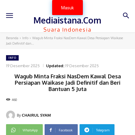
Masuk
Mediaistana.Com
Suara Indonesia
Beranda
Info
Wagub Minta Fraksi NasDem Kawal Desa Persiapan Waikase
Jadi Definitif dan...
INFO
19 Desember 2025
Updated:
19 Desember 2025
Wagub Minta Fraksi NasDem Kawal Desa
Persiapan Waikase Jadi Definitif dan Beri
Bantuan 5 Juta
460
By
CHAIRUL SYAM
WhatsApp
Facebook
Telegram