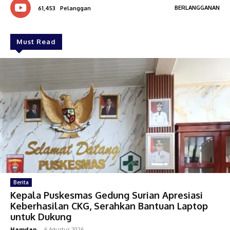
BERLANGGANAN
61,453
Pelanggan
Must Read
Berita
Kepala Puskesmas Gedung Surian Apresiasi
Keberhasilan CKG, Serahkan Bantuan Laptop
untuk Dukung
Hamdan
-
6 Agustus 2026